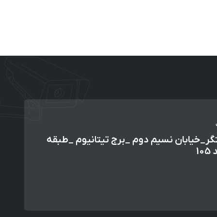
گر_خیابان نسیم دوم _برج تیتانیوم _طبقه
1