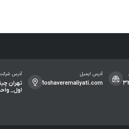
آدرس ایمیل
آدرس شرکت
Info@Moshaveremaliyati.com
0912
تهران چیت
اول_ واحد 05